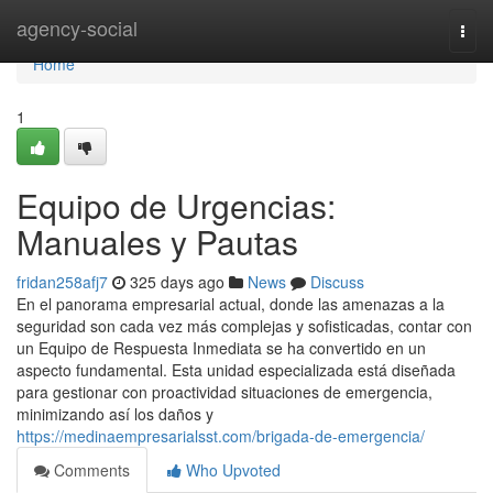
Home
agency-social
Togg
navi
Home
1
Equipo de Urgencias:
Manuales y Pautas
fridan258afj7
325 days ago
News
Discuss
En el panorama empresarial actual, donde las amenazas a la
seguridad son cada vez más complejas y sofisticadas, contar con
un Equipo de Respuesta Inmediata se ha convertido en un
aspecto fundamental. Esta unidad especializada está diseñada
para gestionar con proactividad situaciones de emergencia,
minimizando así los daños y
https://medinaempresarialsst.com/brigada-de-emergencia/
Comments
Who Upvoted