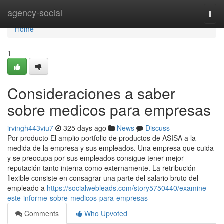
Home
agency-social
Togg
navi
Home
1
Consideraciones a saber
sobre medicos para empresas
irvingh443viu7
325 days ago
News
Discuss
Por producto El amplio portfolio de productos de ASISA a la
medida de la empresa y sus empleados. Una empresa que cuida
y se preocupa por sus empleados consigue tener mejor
reputación tanto interna como externamente. La retribución
flexible consiste en consagrar una parte del salario bruto del
empleado a
https://socialwebleads.com/story5750440/examine-
este-informe-sobre-medicos-para-empresas
Comments
Who Upvoted