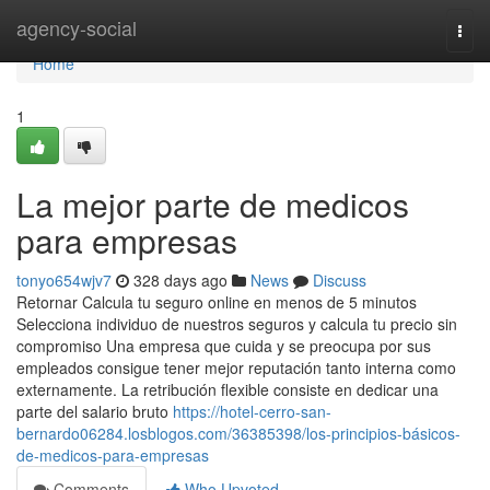
Home
agency-social
Togg
navi
Home
1
La mejor parte de medicos
para empresas
tonyo654wjv7
328 days ago
News
Discuss
Retornar Calcula tu seguro online en menos de 5 minutos
Selecciona individuo de nuestros seguros y calcula tu precio sin
compromiso Una empresa que cuida y se preocupa por sus
empleados consigue tener mejor reputación tanto interna como
externamente. La retribución flexible consiste en dedicar una
parte del salario bruto
https://hotel-cerro-san-
bernardo06284.losblogos.com/36385398/los-principios-básicos-
de-medicos-para-empresas
Comments
Who Upvoted