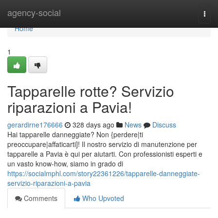
Home
agency-social
Togg
navi
Home
1
Tapparelle rotte? Servizio
riparazioni a Pavia!
gerardirne176666
328 days ago
News
Discuss
Hai tapparelle danneggiate? Non {perdere|ti
preoccupare|affaticarti]! Il nostro servizio di manutenzione per
tapparelle a Pavia è qui per aiutarti. Con professionisti esperti e
un vasto know-how, siamo in grado di
https://socialmphl.com/story22361226/tapparelle-danneggiate-
servizio-riparazioni-a-pavia
Comments
Who Upvoted