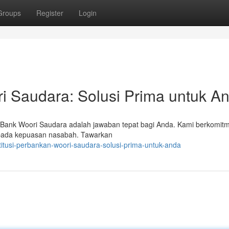
Groups
Register
Login
 Saudara: Solusi Prima untuk A
 Bank Woori Saudara adalah jawaban tepat bagi Anda. Kami berkomit
 pada kepuasan nasabah. Tawarkan
itusi-perbankan-woori-saudara-solusi-prima-untuk-anda