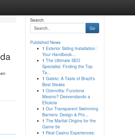
Search
Go
Published News
1
Exterior Siding Installation :
nda
Your Handbook...
1
The Ultimate SEO
Specialist: Finding the Top
Ta...
men
1
Galeto: A Taste of Brazil's
Best Steaks
1
Ozenvitta: Funciona
Mesmo? Desvendando a
Eficácia
1
Our Transparent Swimming
Barriers: Design & Pro...
1
The Martial Origins for the
Game 5e
1
Real Casino Experiences: