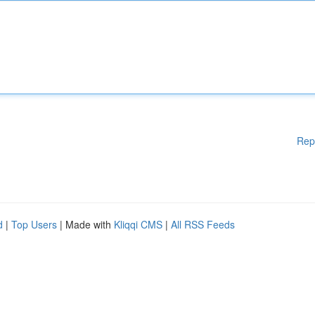
Rep
d
|
Top Users
| Made with
Kliqqi CMS
|
All RSS Feeds