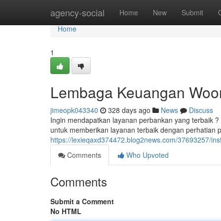
Home
agency-social
Home
New
Submit
Home
1
Lembaga Keuangan Woori
jimeopk043340
328 days ago
News
Discuss
Ingin mendapatkan layanan perbankan yang terbaik ?
untuk memberikan layanan terbaik dengan perhatian
https://lexieqaxd374472.blog2news.com/37693257/inst
Comments
Who Upvoted
Comments
Submit a Comment
No HTML