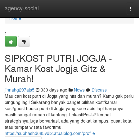
Home
agency-social
Togg
navi
Home
1
SIPKOST PUTRI JOGJA -
Kamar Kost Jogja Gitz &
Murah!
jinnahg297ajs5
330 days ago
News
Discuss
Mau cari kost putri di Jogja yang hits dan murah? Kamu gak perlu
bingung lagi! Sekarang banyak banget pilihan kost/kamar
kost/guest house putri di Jogja yang kece abis tapi harganya
masih sangat ramah di kantong. Lokasi/Posisi/Tempat
strategisnya juga bervariasi, ada yang dekat kampus, pusat kota,
atau tempat wisata favoritmu.
https://subhashd085vdl2.atualblog.com/profile