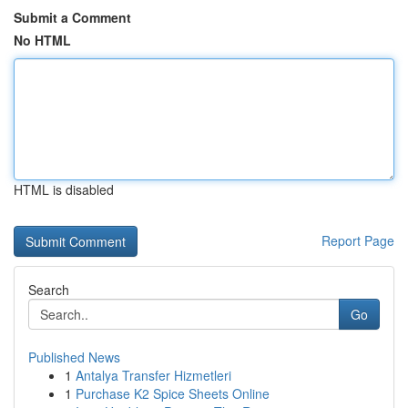
Submit a Comment
No HTML
HTML is disabled
Report Page
Search
Go
Published News
1
Antalya Transfer Hizmetleri
1
Purchase K2 Spice Sheets Online