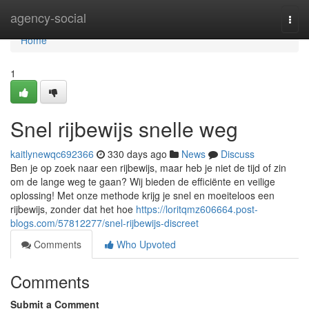
Home
agency-social
Togg
navi
Home
1
Snel rijbewijs snelle weg
kaitlynewqc692366
330 days ago
News
Discuss
Ben je op zoek naar een rijbewijs, maar heb je niet de tijd of zin
om de lange weg te gaan? Wij bieden de efficiënte en veilige
oplossing! Met onze methode krijg je snel en moeiteloos een
rijbewijs, zonder dat het hoe
https://loritqmz606664.post-
blogs.com/57812277/snel-rijbewijs-discreet
Comments
Who Upvoted
Comments
Submit a Comment