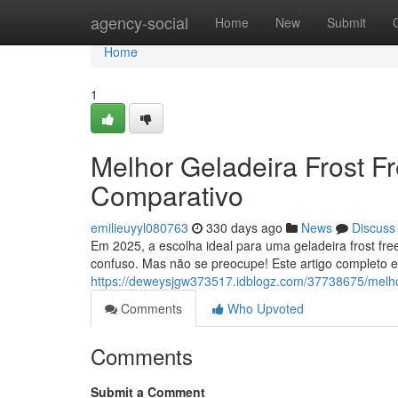
Home
agency-social
Home
New
Submit
Home
1
Melhor Geladeira Frost F
Comparativo
emilieuyyl080763
330 days ago
News
Discuss
Em 2025, a escolha ideal para uma geladeira frost fre
confuso. Mas não se preocupe! Este artigo completo e 
https://deweysjgw373517.idblogz.com/37738675/melhor
Comments
Who Upvoted
Comments
Submit a Comment