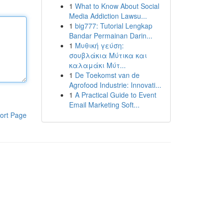
1
What to Know About Social
Media Addiction Lawsu...
1
big777: Tutorial Lengkap
Bandar Permainan Darin...
1
Μυθική γεύση:
σουβλάκια Μύτικα και
καλαμάκι Μύτ...
1
De Toekomst van de
Agrofood Industrie: Innovati...
1
A Practical Guide to Event
Email Marketing Soft...
ort Page