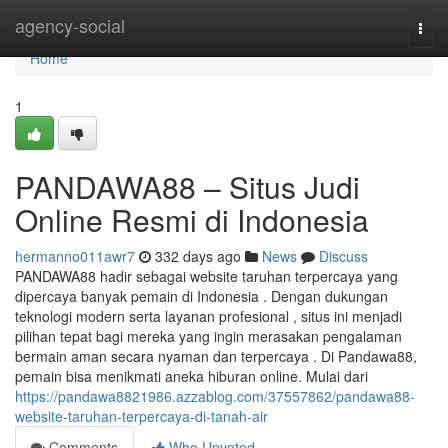
Home
agency-social
Togg
navi
Home
1
PANDAWA88 – Situs Judi
Online Resmi di Indonesia
hermanno011awr7
332 days ago
News
Discuss
PANDAWA88 hadir sebagai website taruhan terpercaya yang
dipercaya banyak pemain di Indonesia . Dengan dukungan
teknologi modern serta layanan profesional , situs ini menjadi
pilihan tepat bagi mereka yang ingin merasakan pengalaman
bermain aman secara nyaman dan terpercaya . Di Pandawa88,
pemain bisa menikmati aneka hiburan online. Mulai dari
https://pandawa8821986.azzablog.com/37557862/pandawa88-
website-taruhan-terpercaya-di-tanah-air
Comments
Who Upvoted