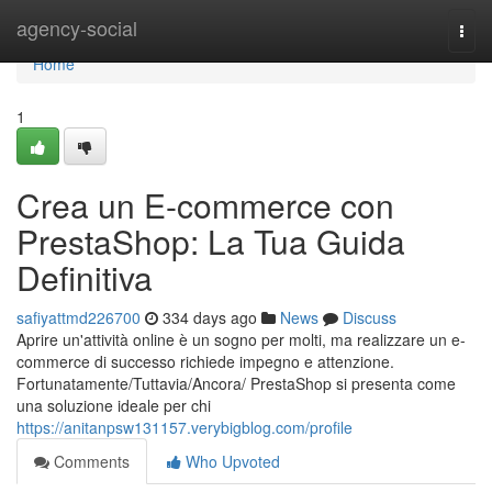
Home
agency-social
Togg
navi
Home
1
Crea un E-commerce con
PrestaShop: La Tua Guida
Definitiva
safiyattmd226700
334 days ago
News
Discuss
Aprire un'attività online è un sogno per molti, ma realizzare un e-
commerce di successo richiede impegno e attenzione.
Fortunatamente/Tuttavia/Ancora/ PrestaShop si presenta come
una soluzione ideale per chi
https://anitanpsw131157.verybigblog.com/profile
Comments
Who Upvoted