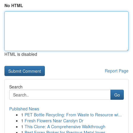
No HTML
HTML is disabled
Report Page
Search
Go
Published News
1
PET Bottle Recycling: From Waste to Resource wi...
1
Fresh Flowers Near Carolyn Dr
1
This Clone: A Comprehensive Walkthrough
1
Best Forex Broker for Precious Metal Inves...