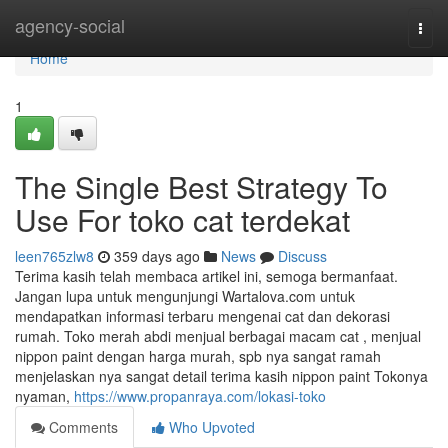
Home
agency-social
Togg
navi
Home
1
The Single Best Strategy To
Use For toko cat terdekat
leen765zlw8
359 days ago
News
Discuss
Terima kasih telah membaca artikel ini, semoga bermanfaat.
Jangan lupa untuk mengunjungi Wartalova.com untuk
mendapatkan informasi terbaru mengenai cat dan dekorasi
rumah. Toko merah abdi menjual berbagai macam cat , menjual
nippon paint dengan harga murah, spb nya sangat ramah
menjelaskan nya sangat detail terima kasih nippon paint Tokonya
nyaman,
https://www.propanraya.com/lokasi-toko
Comments
Who Upvoted