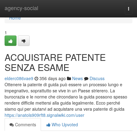
Home
agency-social
Togg
navi
Home
1
ACQUISTARE PATENTE
SENZA ESAME
elderc086vae9
356 days ago
News
Discuss
Ottenere la patente di guida può essere un processo lungo e
impegnativo, soprattutto se vive in un Paese strierero. La
burocrazia e le norme che circondano la guida possono spesso
rendere difficile mettersi alla guida legalmente. Ecco perché
siamo qui per aiutarvi ad acquistare una vera patente di guida
https://anatols909rft8.signalwiki.com/user
Comments
Who Upvoted