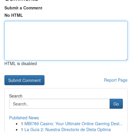
Submit a Comment
No HTML
HTML is disabled
Report Page
Search
Go
Published News
1
MBI789 Casino: Your Ultimate Online Gaming Dest...
1
La Guía 2: Nuestra Directorio de Dieta Optima