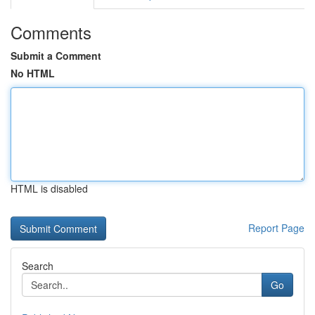
Comments
Submit a Comment
No HTML
HTML is disabled
Report Page
Search
Go