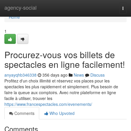
Home
agency-social
Togg
navi
Home
1
Procurez-vous vos billets de
spectacles en ligne facilement!
anyayqhb346338
356 days ago
News
Discuss
Profitez d'un choix illimité et réservez vos places pour les
spectacles les plus rapidement et simplement. Plus besoin de
faire la queue aux comptoirs. Avec notre plateforme en ligne
facile à utiliser, trouver les
https://www.francespectacles.com/evenements/
Comments
Who Upvoted
Comments