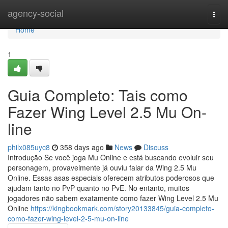
Home
agency-social
Togg
navi
Home
1
Guia Completo: Tais como
Fazer Wing Level 2.5 Mu On-
line
philx085uyc8
358 days ago
News
Discuss
Introdução Se você joga Mu Online e está buscando evoluir seu
personagem, provavelmente já ouviu falar da Wing 2.5 Mu
Online. Essas asas especiais oferecem atributos poderosos que
ajudam tanto no PvP quanto no PvE. No entanto, muitos
jogadores não sabem exatamente como fazer Wing Level 2.5 Mu
Online
https://kingbookmark.com/story20133845/guia-completo-
como-fazer-wing-level-2-5-mu-on-line