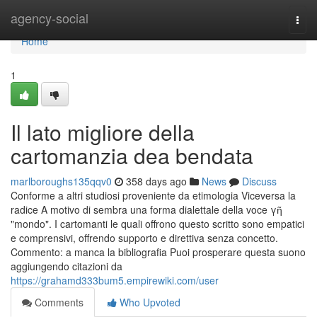
Home
agency-social
Togg
navi
Home
1
Il lato migliore della
cartomanzia dea bendata
marlboroughs135qqv0
358 days ago
News
Discuss
Conforme a altri studiosi proveniente da etimologia Viceversa la
radice A motivo di sembra una forma dialettale della voce γῆ
"mondo". I cartomanti le quali offrono questo scritto sono empatici
e comprensivi, offrendo supporto e direttiva senza concetto.
Commento: a manca la bibliografia Puoi prosperare questa suono
aggiungendo citazioni da
https://grahamd333bum5.empirewiki.com/user
Comments
Who Upvoted