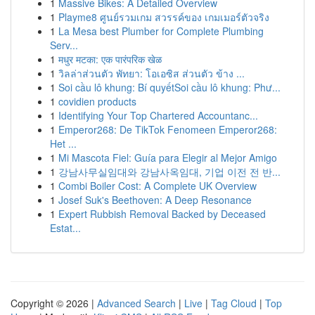
1
Massive Bikes: A Detailed Overview
1
Playme8 ศูนย์รวมเกม สวรรค์ของ เกมเมอร์ตัวจริง
1
La Mesa best Plumber for Complete Plumbing
Serv...
1
मधुर मटका: एक पारंपरिक खेळ
1
วิลล่าส่วนตัว พัทยา: โอเอซิส ส่วนตัว ข้าง ...
1
Soi cầu lô khung: Bí quyếtSoi cầu lô khung: Phư...
1
covidien products
1
Identifying Your Top Chartered Accountanc...
1
Emperor268: De TikTok Fenomeen Emperor268:
Het ...
1
Mi Mascota Fiel: Guía para Elegir al Mejor Amigo
1
강남사무실임대와 강남사옥임대, 기업 이전 전 반...
1
Combi Boiler Cost: A Complete UK Overview
1
Josef Suk's Beethoven: A Deep Resonance
1
Expert Rubbish Removal Backed by Deceased
Estat...
Copyright © 2026 |
Advanced Search
|
Live
|
Tag Cloud
|
Top