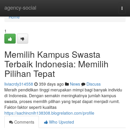
Home
agency-social
Togg
navi
Home
1
Memilih Kampus Swasta
Terbaik Indonesia: Memilih
Pilihan Tepat
liviacrdy314558
359 days ago
News
Discuss
Meraih pendidikan tinggi merupakan mimpi bagi banyak individu
di Indonesia. Dengan semakin meningkatnya jumlah kampus
swasta, proses memilih pilihan yang tepat dapat menjadi rumit.
Faktor-faktor seperti kualitas
https://sachincnih138308.blogrelation.com/profile
Comments
Who Upvoted