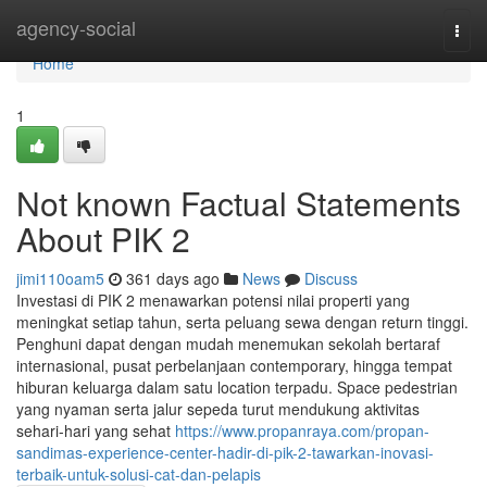
Home
agency-social
Togg
navi
Home
1
Not known Factual Statements
About PIK 2
jimi110oam5
361 days ago
News
Discuss
Investasi di PIK 2 menawarkan potensi nilai properti yang
meningkat setiap tahun, serta peluang sewa dengan return tinggi.
Penghuni dapat dengan mudah menemukan sekolah bertaraf
internasional, pusat perbelanjaan contemporary, hingga tempat
hiburan keluarga dalam satu location terpadu. Space pedestrian
yang nyaman serta jalur sepeda turut mendukung aktivitas
sehari-hari yang sehat
https://www.propanraya.com/propan-
sandimas-experience-center-hadir-di-pik-2-tawarkan-inovasi-
terbaik-untuk-solusi-cat-dan-pelapis