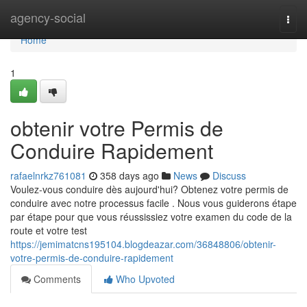
Home
agency-social
Togg
navi
Home
1
obtenir votre Permis de
Conduire Rapidement
rafaelnrkz761081
358 days ago
News
Discuss
Voulez-vous conduire dès aujourd'hui? Obtenez votre permis de
conduire avec notre processus facile . Nous vous guiderons étape
par étape pour que vous réussissiez votre examen du code de la
route et votre test
https://jemimatcns195104.blogdeazar.com/36848806/obtenir-
votre-permis-de-conduire-rapidement
Comments
Who Upvoted