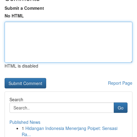
Submit a Comment
No HTML
HTML is disabled
Report Page
Search
Go
Published News
1
Hidangan Indonesia Menerjang Poipet: Sensasi
Ra...