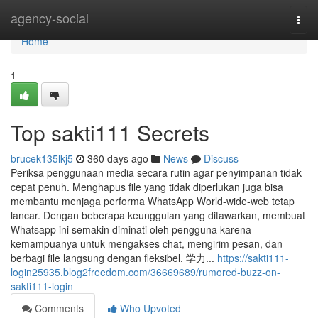
Home
agency-social
Togg
navi
Home
1
Top sakti111 Secrets
brucek135lkj5
360 days ago
News
Discuss
Periksa penggunaan media secara rutin agar penyimpanan tidak
cepat penuh. Menghapus file yang tidak diperlukan juga bisa
membantu menjaga performa WhatsApp World-wide-web tetap
lancar. Dengan beberapa keunggulan yang ditawarkan, membuat
Whatsapp ini semakin diminati oleh pengguna karena
kemampuanya untuk mengakses chat, mengirim pesan, dan
berbagi file langsung dengan fleksibel. 学力...
https://sakti111-
login25935.blog2freedom.com/36669689/rumored-buzz-on-
sakti111-login
Comments
Who Upvoted