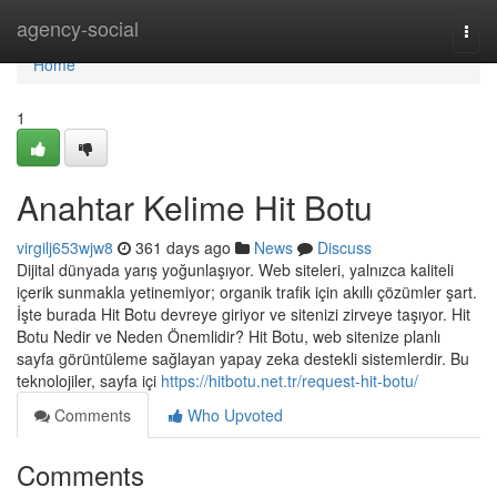
Home
agency-social
Togg
navi
Home
1
Anahtar Kelime Hit Botu
virgilj653wjw8
361 days ago
News
Discuss
Dijital dünyada yarış yoğunlaşıyor. Web siteleri, yalnızca kaliteli
içerik sunmakla yetinemiyor; organik trafik için akıllı çözümler şart.
İşte burada Hit Botu devreye giriyor ve sitenizi zirveye taşıyor. Hit
Botu Nedir ve Neden Önemlidir? Hit Botu, web sitenize planlı
sayfa görüntüleme sağlayan yapay zeka destekli sistemlerdir. Bu
teknolojiler, sayfa içi
https://hitbotu.net.tr/request-hit-botu/
Comments
Who Upvoted
Comments