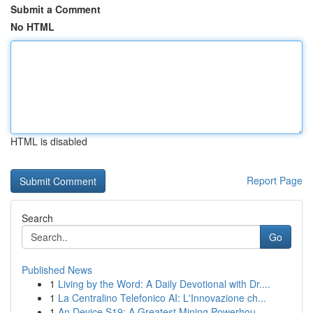
Submit a Comment
No HTML
HTML is disabled
Report Page
Search
Go
Published News
1
Living by the Word: A Daily Devotional with Dr....
1
La Centralino Telefonico AI: L'Innovazione ch...
1
An Device S19: A Greatest Mining Powerhou...