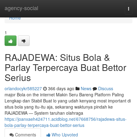
Home
agency-social
Togg
navi
Home
1
RAJADEWA: Situs Bola &
Parlay Terpercaya Buat Bettor
Serius
orlandocykr585227
366 days ago
News
Discuss
major Bola on the internet Makin Seru Bareng Platform Paling
Lengkap dan Stabil Buat lo yang udah kenyang most important di
situs bola yang itu-itu aja, sekarang waktunya pindah ke
RAJADEWA — System taruhan olahraga
https://joanxaeh424711.acidblog.net/67668756/rajadewa-situs-
bola-parlay-terpercaya-buat-bettor-serius
Comments
Who Upvoted