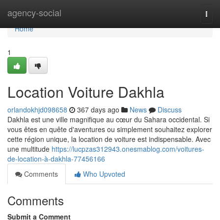
Home
agency-social
Togg
navi
Home
1
Location Voiture Dakhla
orlandokhjd098658
367 days ago
News
Discuss
Dakhla est une ville magnifique au cœur du Sahara occidental. Si
vous êtes en quête d'aventures ou simplement souhaitez explorer
cette région unique, la location de voiture est indispensable. Avec
une multitude
https://lucpzas312943.onesmablog.com/voitures-
de-location-à-dakhla-77456166
Comments
Who Upvoted
Comments
Submit a Comment