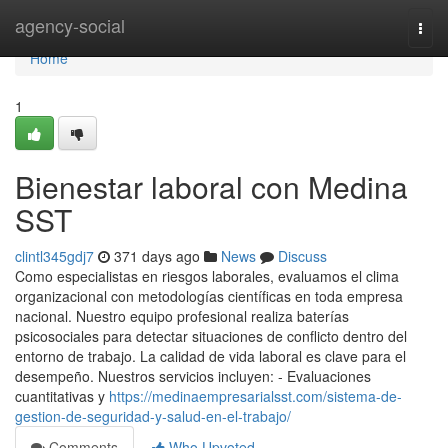
Home
agency-social
Togg
navi
Home
1
Bienestar laboral con Medina
SST
clintl345gdj7
371 days ago
News
Discuss
Como especialistas en riesgos laborales, evaluamos el clima
organizacional con metodologías científicas en toda empresa
nacional. Nuestro equipo profesional realiza baterías
psicosociales para detectar situaciones de conflicto dentro del
entorno de trabajo. La calidad de vida laboral es clave para el
desempeño. Nuestros servicios incluyen: - Evaluaciones
cuantitativas y
https://medinaempresarialsst.com/sistema-de-
gestion-de-seguridad-y-salud-en-el-trabajo/
Comments
Who Upvoted