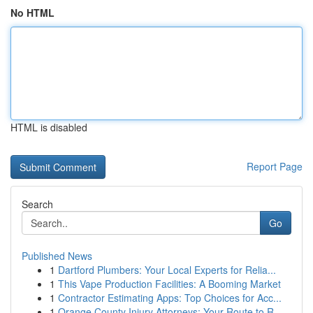
No HTML
HTML is disabled
Report Page
Search
Go
Published News
1
Dartford Plumbers: Your Local Experts for Relia...
1
This Vape Production Facilities: A Booming Market
1
Contractor Estimating Apps: Top Choices for Acc...
1
Orange County Injury Attorneys: Your Route to R...