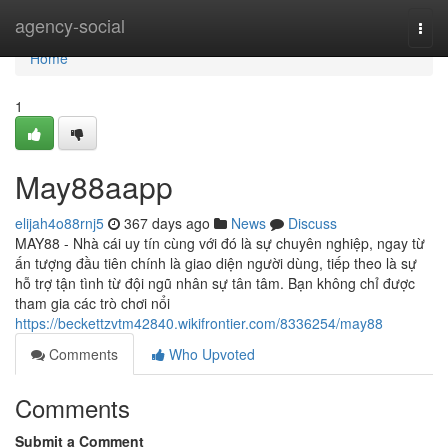
Home
agency-social
Togg
navi
Home
1
May88aapp
elijah4o88rnj5
367 days ago
News
Discuss
MAY88 - Nhà cái uy tín cùng với đó là sự chuyên nghiệp, ngay từ
ấn tượng đầu tiên chính là giao diện người dùng, tiếp theo là sự
hỗ trợ tận tình từ đội ngũ nhân sự tân tâm. Bạn không chỉ được
tham gia các trò chơi nổi
https://beckettzvtm42840.wikifrontier.com/8336254/may88
Comments
Who Upvoted
Comments
Submit a Comment