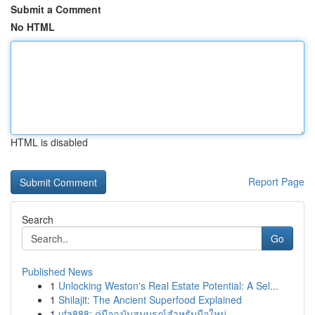
Submit a Comment
No HTML
HTML is disabled
Report Page
Search
Go
Published News
1
Unlocking Weston's Real Estate Potential: A Sel...
1
Shilajit: The Ancient Superfood Explained
1
ufa888: คู่มือฉบับสมบูรณ์สำหรับมือใหม่