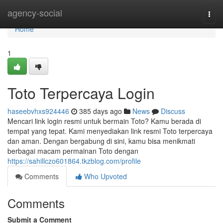
Home
agency-social
Togg
navi
Home
1
Toto Terpercaya Login
haseebvhxs924446
385 days ago
News
Discuss
Mencari link login resmi untuk bermain Toto? Kamu berada di
tempat yang tepat. Kami menyediakan link resmi Toto terpercaya
dan aman. Dengan bergabung di sini, kamu bisa menikmati
berbagai macam permainan Toto dengan
https://sahillczo601864.tkzblog.com/profile
Comments
Who Upvoted
Comments
Submit a Comment