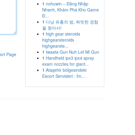
1
nohuwin – Đăng Nhập
Nhanh, Khám Phá Kho Game
Đ...
1
다낭 유흥의 밤, 짜릿한 경험
을 찾아서!
1
high gear steroids
highgearsteroids
highgearste...
1
Iwaata Gun Nuh Lef Mi Gun
ort Page
1
Handheld ipx3 ipx4 spray
exam nozzles for giant...
1
Ataşehir bölgesindeki
Escort Servisleri : İm...