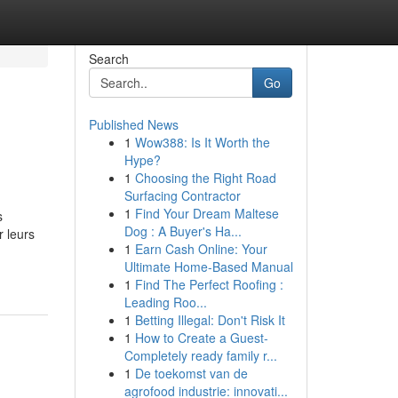
Search
Go
Published News
1
Wow388: Is It Worth the
Hype?
1
Choosing the Right Road
Surfacing Contractor
1
Find Your Dream Maltese
s
Dog : A Buyer's Ha...
r leurs
1
Earn Cash Online: Your
Ultimate Home-Based Manual
1
Find The Perfect Roofing :
Leading Roo...
1
Betting Illegal: Don't Risk It
1
How to Create a Guest-
Completely ready family r...
1
De toekomst van de
agrofood industrie: innovati...