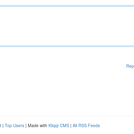
Rep
d
|
Top Users
| Made with
Kliqqi CMS
|
All RSS Feeds