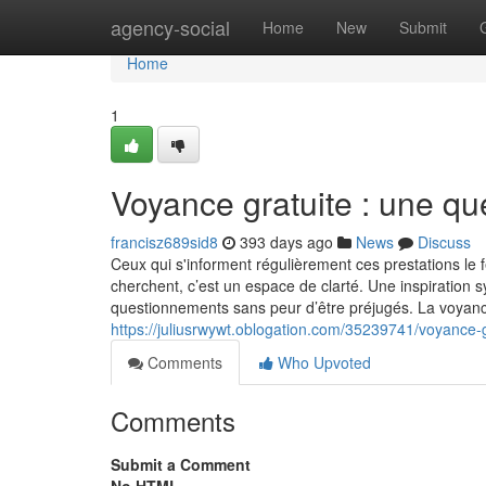
Home
agency-social
Home
New
Submit
Home
1
Voyance gratuite : une qu
francisz689sid8
393 days ago
News
Discuss
Ceux qui s'informent régulièrement ces prestations le 
cherchent, c’est un espace de clarté. Une inspiration sy
questionnements sans peur d’être préjugés. La voyance 
https://juliusrwywt.oblogation.com/35239741/voyance-
Comments
Who Upvoted
Comments
Submit a Comment