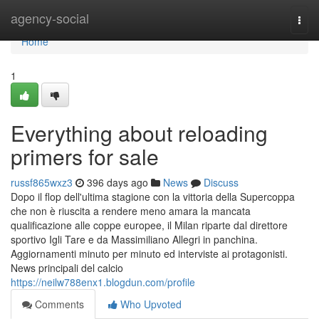
Home
agency-social
Togg
navi
Home
1
Everything about reloading
primers for sale
russf865wxz3
396 days ago
News
Discuss
Dopo il flop dell'ultima stagione con la vittoria della Supercoppa
che non è riuscita a rendere meno amara la mancata
qualificazione alle coppe europee, il Milan riparte dal direttore
sportivo Igli Tare e da Massimiliano Allegri in panchina.
Aggiornamenti minuto per minuto ed interviste ai protagonisti.
News principali del calcio
https://neilw788enx1.blogdun.com/profile
Comments
Who Upvoted