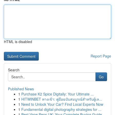
HTML is disabled
Report Page
Search
Go
Published News
1
Purchase K2 Spice Digitally: Your Ultimate ...
1
HITWINBET ทางเข้า: คู่มือฉบับสมบูรณ์สำหรับผู้เล...
1
Need to Unlock Your Car? Find Local Experts Now
1
Fundamental digital photography strategies for ...
1
Best Vape Pens UK: Your Complete Buying Guide