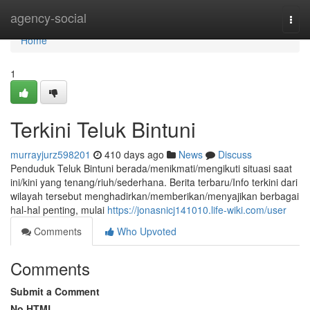
Home
agency-social
Togg
navi
Home
1
Terkini Teluk Bintuni
murrayjurz598201
410 days ago
News
Discuss
Penduduk Teluk Bintuni berada/menikmati/mengikuti situasi saat
ini/kini yang tenang/riuh/sederhana. Berita terbaru/Info terkini dari
wilayah tersebut menghadirkan/memberikan/menyajikan berbagai
hal-hal penting, mulai
https://jonasnicj141010.life-wiki.com/user
Comments
Who Upvoted
Comments
Submit a Comment
No HTML