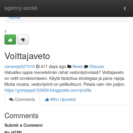
Home
agency-social
Togg
navi
Home
1
Voittajaveto
caraxeja527016
411 days ago
News
Discuss
Haluatko oppia menetelmän rahat vedonlyönnissä? Voittajaveto
on reitti onnistumiseen. Käytä tiedottua strategiaa ja pane rajoja.
Mutta muista, vedonlyönti on pelikulttuuri. Pelata vain niin paljon.
https://gretaqxpl153659.bloggosite.com/profile
Comments
Who Upvoted
Comments
Submit a Comment
No HTML