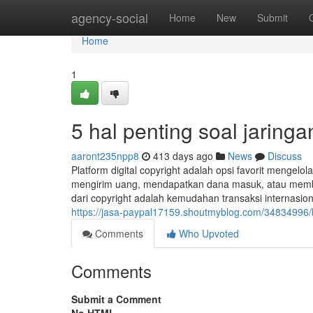
Home
agency-social
Home
New
Submit
Home
1
5 hal penting soal jarin
aaront235npp8
413 days ago
News
Discuss
Platform digital copyright adalah opsi favorit mengel
mengirim uang, mendapatkan dana masuk, atau membay
dari copyright adalah kemudahan transaksi internasion
https://jasa-paypal17159.shoutmyblog.com/34834996/bel
Comments
Who Upvoted
Comments
Submit a Comment