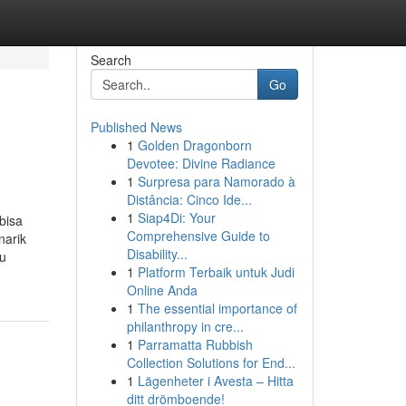
Search
Go
Published News
1
Golden Dragonborn
Devotee: Divine Radiance
1
Surpresa para Namorado à
Distância: Cinco Ide...
1
Siap4Di: Your
bisa
Comprehensive Guide to
narik
Disability...
lu
1
Platform Terbaik untuk Judi
Online Anda
1
The essential importance of
philanthropy in cre...
1
Parramatta Rubbish
Collection Solutions for End...
1
Lägenheter i Avesta – Hitta
ditt drömboende!