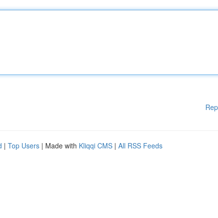
Rep
d
|
Top Users
| Made with
Kliqqi CMS
|
All RSS Feeds