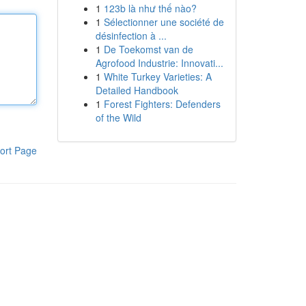
1
123b là như thế nào?
1
Sélectionner une société de
désinfection à ...
1
De Toekomst van de
Agrofood Industrie: Innovati...
1
White Turkey Varieties: A
Detailed Handbook
1
Forest Fighters: Defenders
of the Wild
ort Page