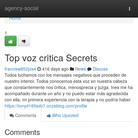
Home
agency-social
Togg
navi
Home
1
Top voz critica Secrets
francisw852jos4
416 days ago
News
Discuss
Todos luchamos con los mensajes negativos que proceden de
nuestro interior. Todos conocemos esta voz en nuestra cabeza
que constantemente nos critica, menosprecia y juzga. Ines me ha
acompañado durante un año y no puedo estar más agradecida
con ella, mi primera experiencia con la terapia y no podría haber
https://tonyd185sxb7.onzeblog.com/profile
Comments
Who Upvoted
Comments