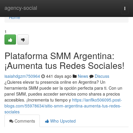
Home
agency-social
Togg
navi
Home
1
Plataforma SMM Argentina:
¡Aumenta tus Redes Sociales!
isaiahdgzm750964
441 days ago
News
Discuss
¿Quieres elevar tu presencia online en Argentina? Un
herramienta SMM puede ser la opción perfecta para ti. Con un
panel SMM, puedes acceder servicios como shares a precios
accesibles. ¡Incrementa tu tiempo y
https://ianflko506095.post-
blogs.com/55978634/sitio-smm-argentina-aumenta-tus-redes-
sociales
Comments
Who Upvoted