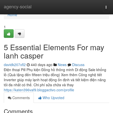
Home
agency-social
Togg
navi
Home
1
5 Essential Elements For may
lanh casper
davidk207xfl2
440 days ago
News
Discuss
Điện thoại Pill Phụ kiện Đồng hồ thông minh Di động Sale khổng
lồ (Quà tặng đến fifteen triệu đồng) Xem thêm Công nghệ tiết
Inverter giúp máy lạnh hoạt động ổn định và tiết kiệm điện năng
tối đa nhất có thể. Chi phí sửa chữa và thay
https://katen396vaf9.bloggactivo.com/profile
Comments
Who Upvoted
Comments