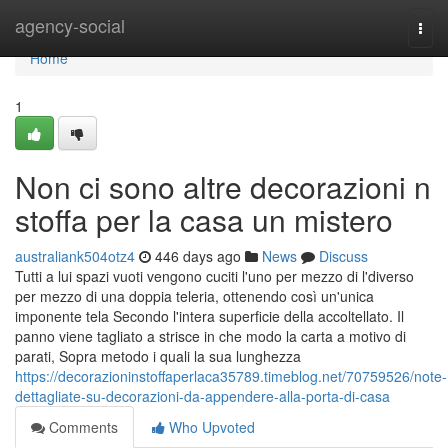
Home
agency-social
Togg
navi
Home
1
Non ci sono altre decorazioni n
stoffa per la casa un mistero
australiank504otz4
446 days ago
News
Discuss
Tutti a lui spazi vuoti vengono cuciti l'uno per mezzo di l'diverso
per mezzo di una doppia teleria, ottenendo così un'unica
imponente tela Secondo l'intera superficie della accoltellato. Il
panno viene tagliato a strisce in che modo la carta a motivo di
parati, Sopra metodo i quali la sua lunghezza
https://decorazioninstoffaperlaca35789.timeblog.net/70759526/note-
dettagliate-su-decorazioni-da-appendere-alla-porta-di-casa
Comments
Who Upvoted