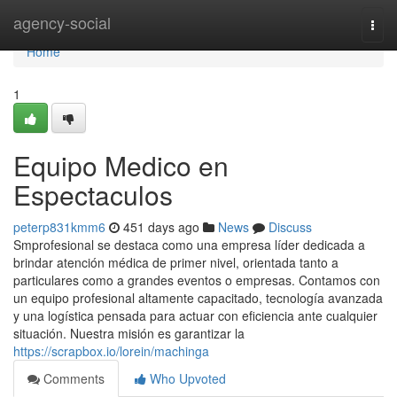
Home
agency-social
Togg
navi
Home
1
Equipo Medico en
Espectaculos
peterp831kmm6
451 days ago
News
Discuss
Smprofesional se destaca como una empresa líder dedicada a
brindar atención médica de primer nivel, orientada tanto a
particulares como a grandes eventos o empresas. Contamos con
un equipo profesional altamente capacitado, tecnología avanzada
y una logística pensada para actuar con eficiencia ante cualquier
situación. Nuestra misión es garantizar la
https://scrapbox.io/lorein/machinga
Comments
Who Upvoted