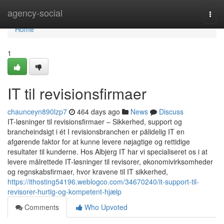
Home
agency-social
Togg
navi
Home
1
IT til revisionsfirmaer
chaunceyn890lzp7
464 days ago
News
Discuss
IT-løsninger til revisionsfirmaer – Sikkerhed, support og
brancheindsigt i ét I revisionsbranchen er pålidelig IT en
afgørende faktor for at kunne levere nøjagtige og rettidige
resultater til kunderne. Hos Albjerg IT har vi specialiseret os i at
levere målrettede IT-løsninger til revisorer, økonomivirksomheder
og regnskabsfirmaer, hvor kravene til IT sikkerhed,
https://ithosting54196.weblogco.com/34670240/it-support-til-
revisorer-hurtig-og-kompetent-hjælp
Comments
Who Upvoted