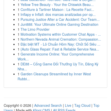
1
Yellow Tree Beauty - Your the Chiswick Beau...
1
Confiture à Tartiner Maison : La Recette Faci...
1
Inflapy e Inflafi: dos marcas analizadas por op...
1
Pursuing Justice After a Car Accident: Our Team...
1
Jun888: Your Ultimate Online Gaming Destination
1
The Limo Provider
1
Motivation Systems within Customer Chat Apps - ...
1
Northern Nevada Animal Cremation: Compassion...
1
Đặc biệt MT - Lô Chuẩn Hôm Nay: Chốt Số Siêu ...
1
{Auto Glass Repair: Fast & Reliable Service Nea...
1
Generate Income Online: Your Comprehensive
Work...
1
DE88 – Cổng Game Đổi Thưởng Uy Tín, Đăng Ký
Nha...
1
Garden Cleanups Streamlined by Inner West
Rubbi...
Copyright © 2026 |
Advanced Search
|
Live
|
Tag Cloud
|
Top
Users
| Made with
Kliqqi CMS
|
All RSS Feeds