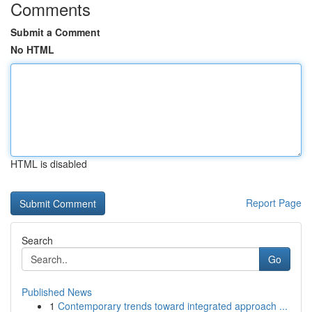
Comments
Submit a Comment
No HTML
HTML is disabled
Report Page
Search
Go
Published News
1
Contemporary trends toward integrated approach ...