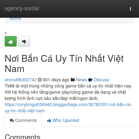
Home
agency-social
Togg
navi
Home
1
Nơi Bắn Cá Uy Tín Nhất Việt
Nam
aronukfk302742
601 days ago
News
Discuss
Tk88 là một trong những cổng game bắn cá uy tín nhất hiện nay.
Với hệ thống nền tảng/game play/cổng game đa dạng và chất
lượng hình ảnh cực sâu sắc/đẹp mắt/ngon lành,
https://rorybmga536942.bloggerbags.com/36780351/nơi-bắn-cá-
uy-tín-nhất-việt-nam
Comments
Who Upvoted
Comments