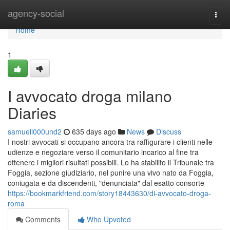
Home
agency-social
Togg
navi
Home
1
I avvocato droga milano
Diaries
samuell000und2
635 days ago
News
Discuss
I nostri avvocati si occupano ancora tra raffigurare i clienti nelle
udienze e negoziare verso il comunitario incarico al fine tra
ottenere i migliori risultati possibili. Lo ha stabilito il Tribunale tra
Foggia, sezione giudiziario, nel punire una vivo nato da Foggia,
coniugata e da discendenti, "denunciata" dal esatto consorte
https://bookmarkfriend.com/story18443630/di-avvocato-droga-
roma
Comments
Who Upvoted